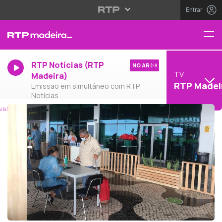
Entrar
RTP Notícias (RTP
NO AR
TV
Madeira)
RTP Madei
Emissão em simultâneo com RTP
Notícias