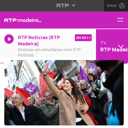
Entrar
RTP Notícias (RTP
NO AR
TV
Madeira)
RTP Madei
Emissão em simultâneo com RTP
Notícias