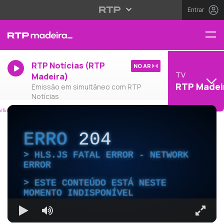
Entrar
RTP Notícias (RTP
NO AR
TV
Madeira)
RTP Madei
Emissão em simultâneo com RTP
Notícias
ERRO
204
HLS.JS FATAL ERROR - NETWORK
ERROR
ESTE CONTEÚDO ESTÁ NESTE
MOMENTO INDISPONÍVEL