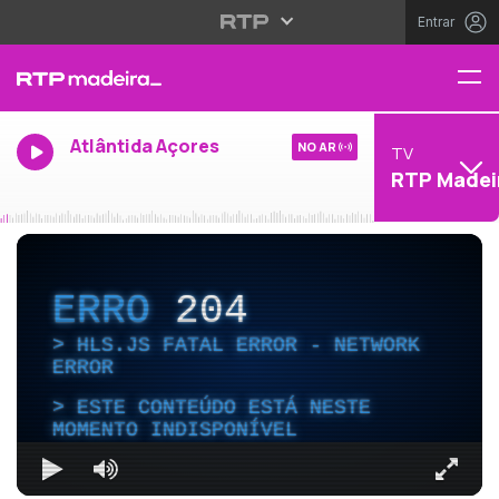
Entrar
Atlântida Açores
NO AR
TV
RTP Madei
ERRO
204
HLS.JS FATAL ERROR - NETWORK
ERROR
ESTE CONTEÚDO ESTÁ NESTE
MOMENTO INDISPONÍVEL