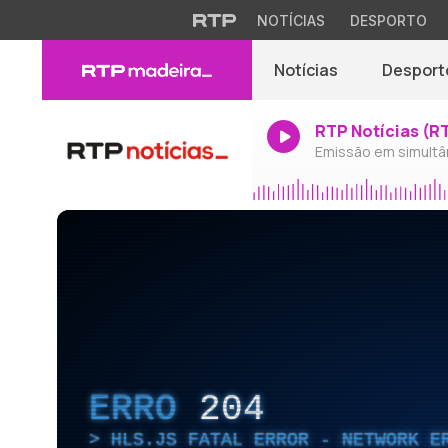
NOTÍCIAS
DESPORTO
Notícias
Desport
RTP Notícias (R
Emissão em simultâ
ERRO
204
HLS.JS FATAL ERROR - NETWORK E