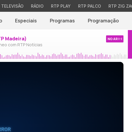
TELEVISÃO
RÁDIO
RTP PLAY
RTP PALCO
RTP ZIG ZA
o
Especiais
Programas
Programação
TP Madeira)
NO AR
neo com RTP Notícias
RROR