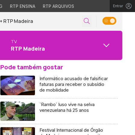
G
RTP ENSINA
RTP ARQUIVOS
Entrar
+ RTP Madeira
TV
RTP Madeira
Pode também gostar
Informático acusado de falsificar
faturas para receber o subsídio
de mobilidade
`Rambo` luso vive na selva
venezuelana há 25 anos
Festival Internacional de Órgão