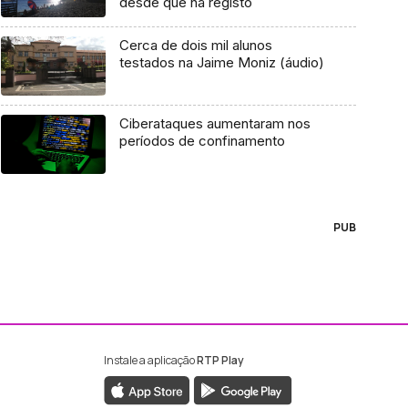
desde que há registo
Cerca de dois mil alunos
testados na Jaime Moniz (áudio)
Ciberataques aumentaram nos
períodos de confinamento
PUB
Instale a aplicação
RTP Play
ebook da RTP Madeira
nstagram da RTP Madeira