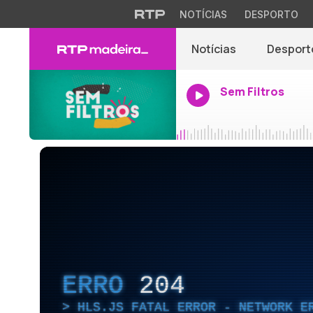
NOTÍCIAS
DESPORTO
Notícias
Desport
Sem Filtros
ERRO
204
HLS.JS FATAL ERROR - NETWORK E