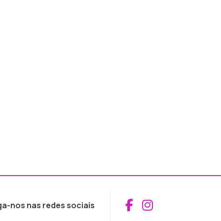
Aceder ao Fac
Aceder ao I
ga-nos nas redes sociais