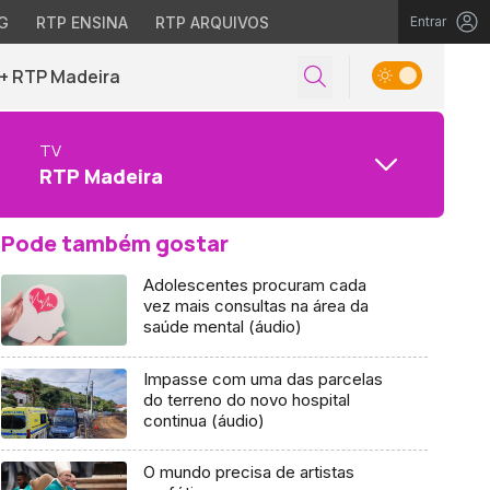
G
RTP ENSINA
RTP ARQUIVOS
Entrar
+ RTP Madeira
TV
RTP Madeira
Pode também gostar
Adolescentes procuram cada
vez mais consultas na área da
saúde mental (áudio)
Impasse com uma das parcelas
do terreno do novo hospital
continua (áudio)
O mundo precisa de artistas