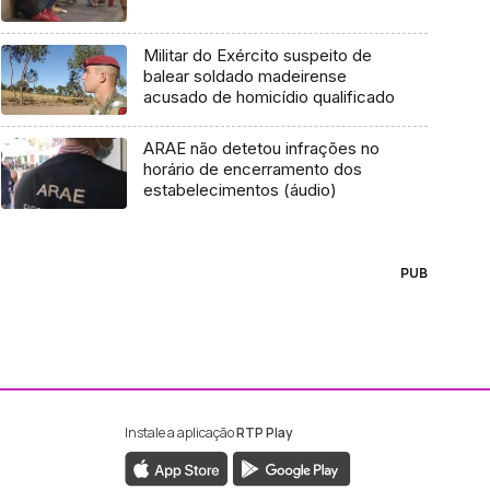
Militar do Exército suspeito de
balear soldado madeirense
acusado de homicídio qualificado
ARAE não detetou infrações no
horário de encerramento dos
estabelecimentos (áudio)
PUB
Instale a aplicação
RTP Play
ebook da RTP Madeira
nstagram da RTP Madeira