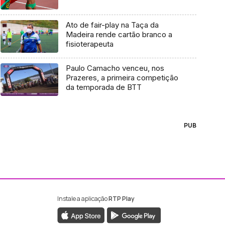
Ato de fair-play na Taça da
Madeira rende cartão branco a
fisioterapeuta
Paulo Camacho venceu, nos
Prazeres, a primeira competição
da temporada de BTT
PUB
Instale a aplicação
RTP Play
ebook da RTP Madeira
nstagram da RTP Madeira