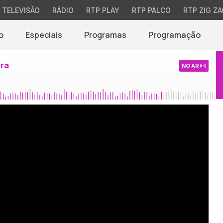
TELEVISÃO
RÁDIO
RTP PLAY
RTP PALCO
RTP ZIG ZA
o
Especiais
Programas
Programação
ira
NO AR