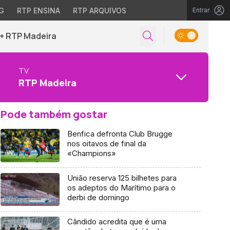
G
RTP ENSINA
RTP ARQUIVOS
Entrar
+ RTP Madeira
TV
RTP Madeira
Pode também gostar
Benfica defronta Club Brugge
nos oitavos de final da
«Champions»
União reserva 125 bilhetes para
os adeptos do Marítimo para o
derbi de domingo
Cândido acredita que é uma