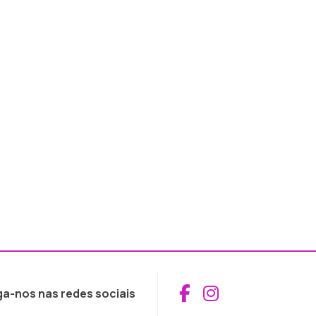
Aceder ao Fac
Aceder ao I
ga-nos nas redes sociais