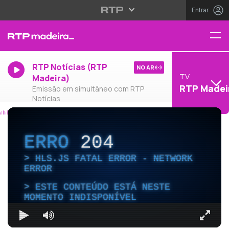
Entrar
RTP Notícias (RTP
NO AR
TV
Madeira)
RTP Madei
Emissão em simultâneo com RTP
Notícias
ERRO
204
HLS.JS FATAL ERROR - NETWORK
ERROR
ESTE CONTEÚDO ESTÁ NESTE
MOMENTO INDISPONÍVEL