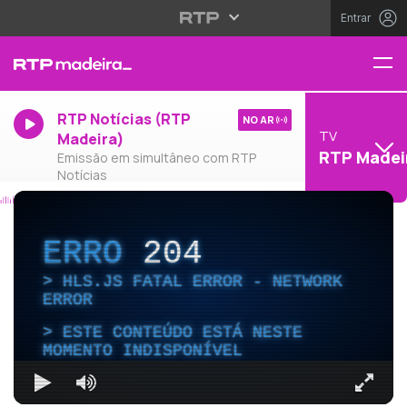
Entrar
RTP Notícias (RTP
NO AR
TV
Madeira)
RTP Madei
Emissão em simultâneo com RTP
Notícias
ERRO
204
HLS.JS FATAL ERROR - NETWORK
ERROR
ESTE CONTEÚDO ESTÁ NESTE
MOMENTO INDISPONÍVEL