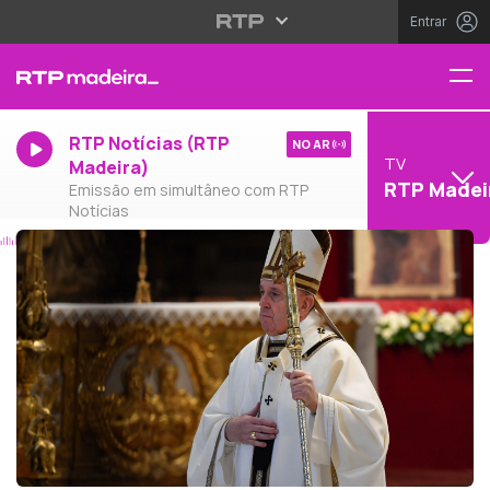
Entrar
RTP Notícias (RTP
NO AR
TV
Madeira)
RTP Madei
Emissão em simultâneo com RTP
Notícias