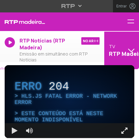
Entrar
RTP Notícias (RTP
NO AR
TV
Madeira)
RTP Madei
Emissão em simultâneo com RTP
Notícias
ERRO
204
HLS.JS FATAL ERROR - NETWORK
ERROR
ESTE CONTEÚDO ESTÁ NESTE
MOMENTO INDISPONÍVEL