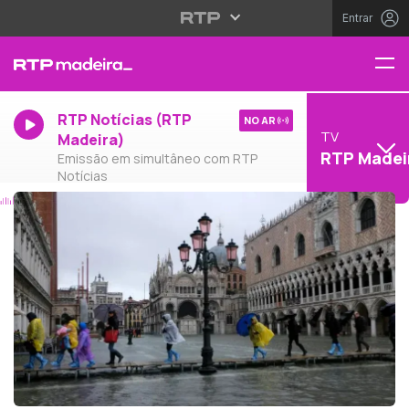
Entrar
RTP Notícias (RTP
NO AR
TV
Madeira)
RTP Madei
Emissão em simultâneo com RTP
Notícias