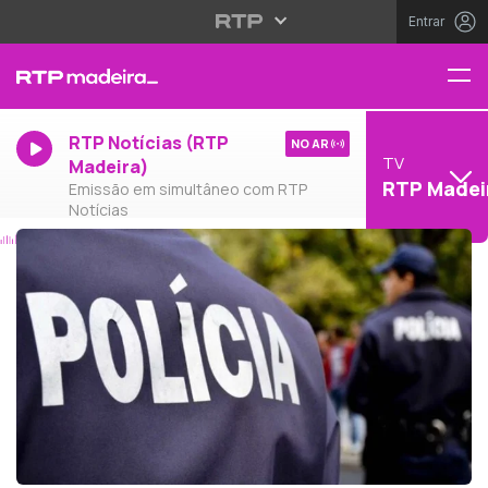
Entrar
RTP Notícias (RTP
NO AR
TV
Madeira)
RTP Madei
Emissão em simultâneo com RTP
Notícias