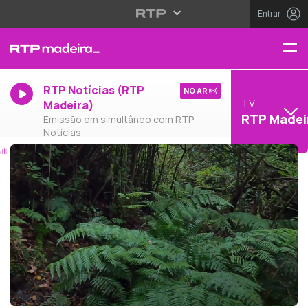
Entrar
RTP Notícias (RTP
NO AR
TV
Madeira)
RTP Madei
Emissão em simultâneo com RTP
Notícias