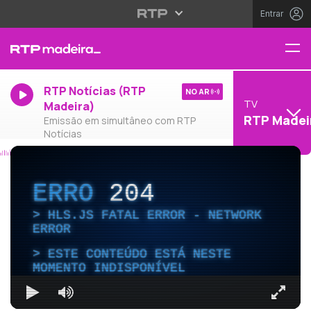
Entrar
RTP Notícias (RTP
NO AR
TV
Madeira)
RTP Madei
Emissão em simultâneo com RTP
Notícias
ERRO
204
HLS.JS FATAL ERROR - NETWORK
ERROR
ESTE CONTEÚDO ESTÁ NESTE
MOMENTO INDISPONÍVEL