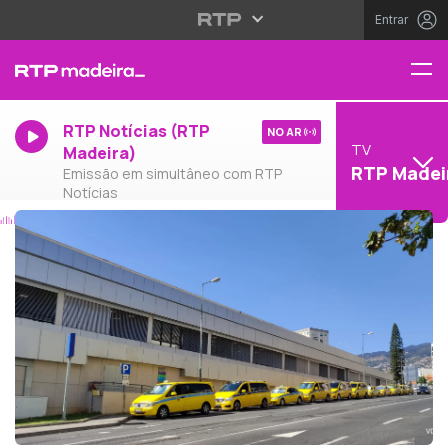
Entrar
RTP Notícias (RTP
NO AR
TV
Madeira)
RTP Madei
Emissão em simultâneo com RTP
Notícias