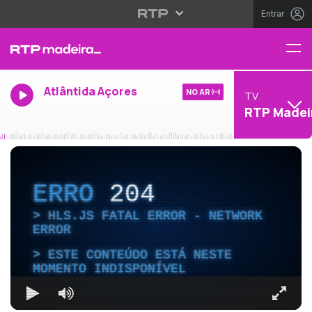
Entrar
Atlântida Açores
NO AR
TV
RTP Madei
ERRO
204
HLS.JS FATAL ERROR - NETWORK
ERROR
ESTE CONTEÚDO ESTÁ NESTE
MOMENTO INDISPONÍVEL