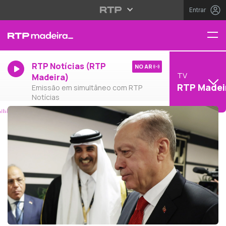
Entrar
RTP Notícias (RTP
NO AR
TV
Madeira)
RTP Madei
Emissão em simultâneo com RTP
Notícias