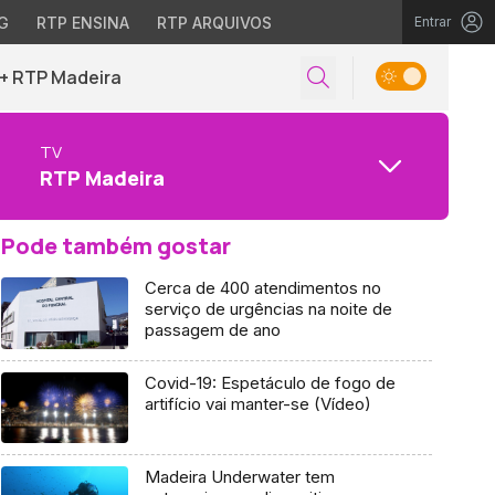
G
RTP ENSINA
RTP ARQUIVOS
Entrar
+ RTP Madeira
TV
RTP Madeira
Pode também gostar
Cerca de 400 atendimentos no
serviço de urgências na noite de
passagem de ano
Covid-19: Espetáculo de fogo de
artifício vai manter-se (Vídeo)
Madeira Underwater tem