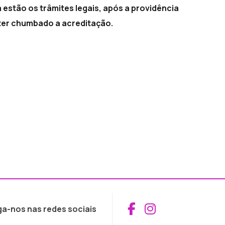
 estão os trâmites legais, após a providência
 ter chumbado a acreditação.
Aceder ao Fac
Aceder ao I
ga-nos nas redes sociais