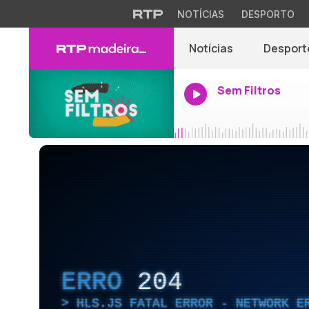
NOTÍCIAS
DESPORTO
Notícias
Desport
Sem Filtros
ERRO
204
HLS.JS FATAL ERROR - NETWORK E