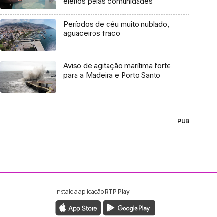
eleitos pelas comunidades
Períodos de céu muito nublado,
aguaceiros fraco
Aviso de agitação marítima forte
para a Madeira e Porto Santo
PUB
Instale a aplicação
RTP Play
ebook da RTP Madeira
nstagram da RTP Madeira