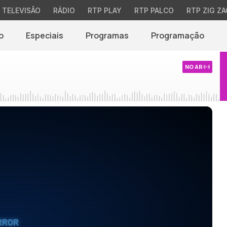
TELEVISÃO
RÁDIO
RTP PLAY
RTP PALCO
RTP ZIG ZA
o
Especiais
Programas
Programação
NO AR
RROR