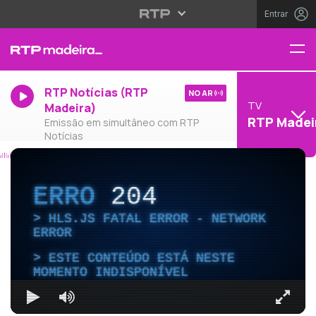
Entrar
RTP Notícias (RTP
NO AR
TV
Madeira)
RTP Madei
Emissão em simultâneo com RTP
Notícias
ERRO
204
HLS.JS FATAL ERROR - NETWORK
ERROR
ESTE CONTEÚDO ESTÁ NESTE
MOMENTO INDISPONÍVEL