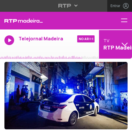
Entrar
Telejornal Madeira
NO AR
TV
RTP Madei