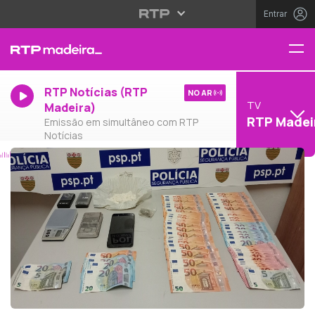
Entrar
RTP Notícias (RTP
NO AR
TV
Madeira)
RTP Madei
Emissão em simultâneo com RTP
Notícias