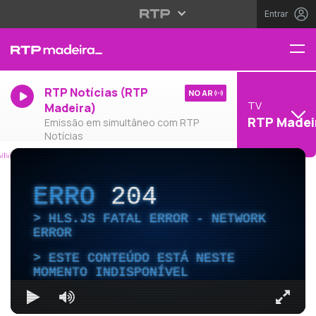
Entrar
RTP Notícias (RTP
NO AR
TV
Madeira)
RTP Madei
Emissão em simultâneo com RTP
Notícias
ERRO
204
HLS.JS FATAL ERROR - NETWORK
ERROR
ESTE CONTEÚDO ESTÁ NESTE
MOMENTO INDISPONÍVEL