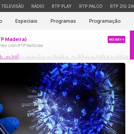
TELEVISÃO
RÁDIO
RTP PLAY
RTP PALCO
RTP ZIG ZA
o
Especiais
Programas
Programação
TP Madeira)
NO AR
neo com RTP Notícias