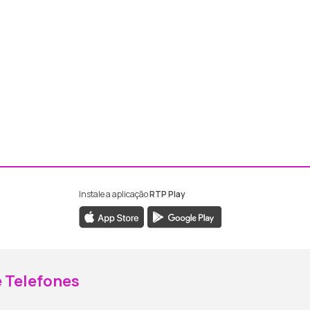
Instale a aplicação
RTP Play
ebook da RTP Madeira
nstagram da RTP Madeira
 Telefones