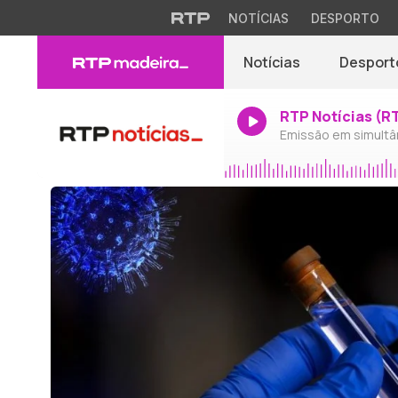
NOTÍCIAS
DESPORTO
Notícias
Desport
RTP Notícias (R
Emissão em simultâ