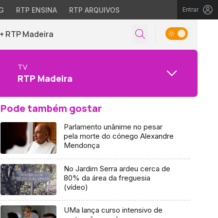
G
RTP ENSINA
RTP ARQUIVOS
Entrar
+ RTP Madeira
TV
RTP Madeira
Pode também gostar
Parlamento unânime no pesar
pela morte do cónego Alexandre
Mendonça
No Jardim Serra ardeu cerca de
80% da área da freguesia
(vídeo)
UMa lança curso intensivo de