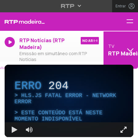
Entrar
RTP Notícias (RTP
NO AR
TV
Madeira)
RTP Madei
Emissão em simultâneo com RTP
Notícias
ERRO
204
HLS.JS FATAL ERROR - NETWORK
ERROR
ESTE CONTEÚDO ESTÁ NESTE
MOMENTO INDISPONÍVEL