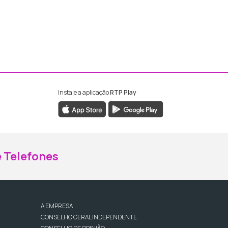
Instale a aplicação
RTP Play
ebook da RTP Madeira
nstagram da RTP Madeira
 Telefones
A EMPRESA
CONSELHO GERAL INDEPENDENTE