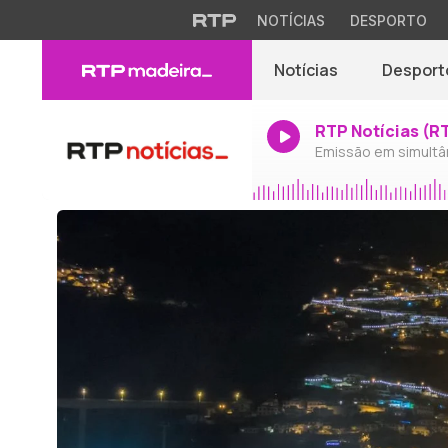
NOTÍCIAS
DESPORTO
Notícias
Desport
RTP Notícias (R
Emissão em simultâ