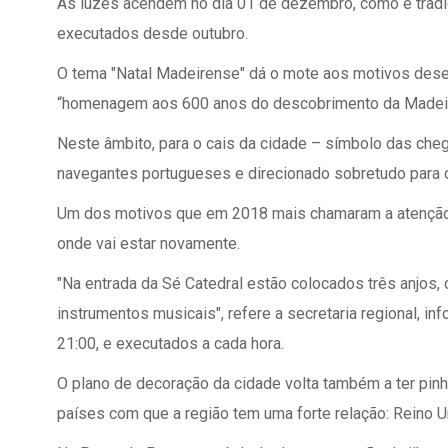
As luzes acendem no dia 01 de dezembro, como é tradiç
executados desde outubro.
O tema "Natal Madeirense" dá o mote aos motivos des
“homenagem aos 600 anos do descobrimento da Madeira
Neste âmbito, para o cais da cidade – símbolo das che
navegantes portugueses e direcionado sobretudo para o
Um dos motivos que em 2018 mais chamaram a atenção n
onde vai estar novamente.
"Na entrada da Sé Catedral estão colocados três anjos, 
instrumentos musicais", refere a secretaria regional, in
21:00, e executados a cada hora.
O plano de decoração da cidade volta também a ter pinhe
países com que a região tem uma forte relação: Reino Uni