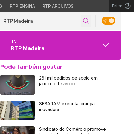
G
RTP ENSINA
RTP ARQUIVOS
Entrar
+ RTP Madeira
TV
RTP Madeira
Pode também gostar
261 mil pedidos de apoio em
janeiro e fevereiro
SESARAM executa cirurgia
inovadora
Sindicato do Comércio promove