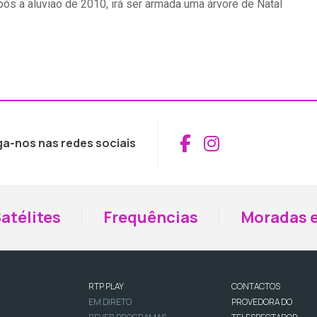
ós a aluvião de 2010, irá ser armada uma árvore de Natal
Aceder ao Fac
Aceder ao I
ga-nos nas redes sociais
atélites
Frequências
Moradas e
RTP PLAY
CONTACTOS
EM DIRETO
PROVEDORA DO