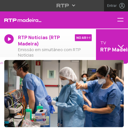
Entrar
RTP Notícias (RTP
NO AR
TV
Madeira)
RTP Madei
Emissão em simultâneo com RTP
Notícias