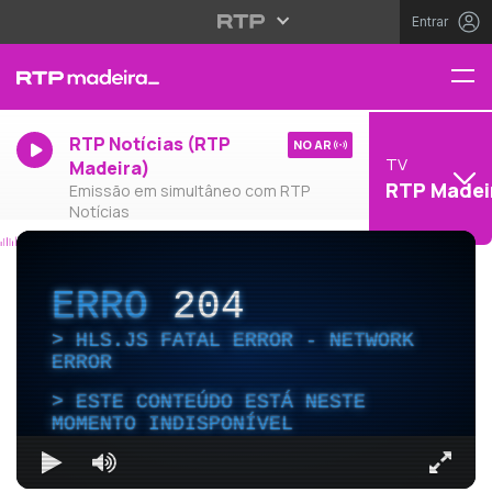
Entrar
RTP Notícias (RTP
NO AR
TV
Madeira)
RTP Madei
Emissão em simultâneo com RTP
Notícias
ERRO
204
HLS.JS FATAL ERROR - NETWORK
ERROR
ESTE CONTEÚDO ESTÁ NESTE
MOMENTO INDISPONÍVEL