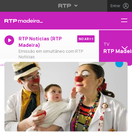
Entrar
RTP Notícias (RTP
NO AR
TV
Madeira)
RTP Madei
Emissão em simultâneo com RTP
Notícias