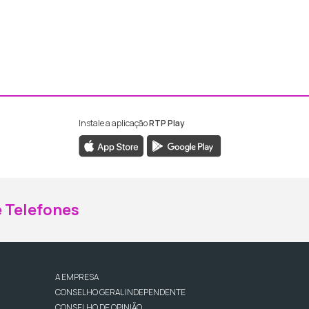
Instale a aplicação
RTP Play
ebook da RTP Madeira
nstagram da RTP Madeira
 Telefones
A EMPRESA
CONSELHO GERAL INDEPENDENTE
CONSELHO DE OPINIÃO