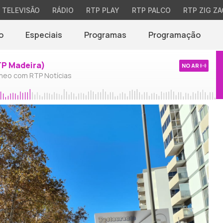
TELEVISÃO
RÁDIO
RTP PLAY
RTP PALCO
RTP ZIG ZA
o
Especiais
Programas
Programação
TP Madeira)
NO AR
neo com RTP Notícias