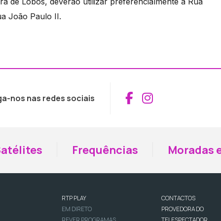
a de Lobos, deverão utilizar preferencialmente a Rua
ua João Paulo II.
Aceder ao Fac
Aceder ao I
ga-nos nas redes sociais
atélites
Frequências
Moradas e
RTP PLAY
CONTACTOS
EM DIRETO
PROVEDORA DO
REVER PROGRAMAS
TELESPECTADOR