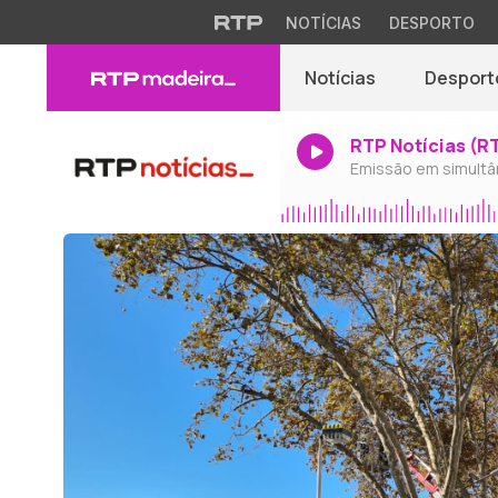
NOTÍCIAS
DESPORTO
Notícias
Desport
RTP Notícias (R
Emissão em simultâ