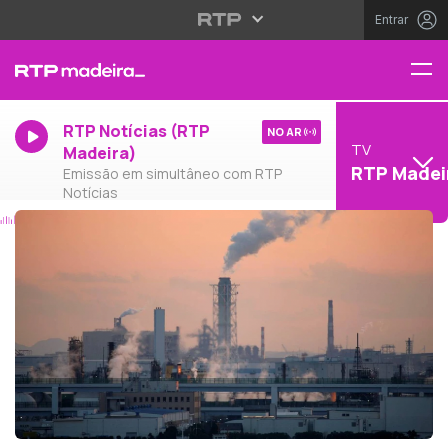
Entrar
RTP Notícias (RTP
NO AR
TV
Madeira)
RTP Madei
Emissão em simultâneo com RTP
Notícias