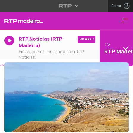
Entrar
RTP Notícias (RTP
NO AR
TV
Madeira)
RTP Madei
Emissão em simultâneo com RTP
Notícias