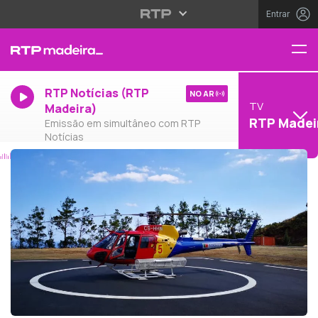
Entrar
RTP Notícias (RTP
NO AR
TV
Madeira)
RTP Madei
Emissão em simultâneo com RTP
Notícias