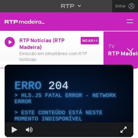
Entrar
RTP Notícias (RTP
NO AR
TV
Madeira)
RTP Madei
Emissão em simultâneo com RTP
Notícias
ERRO
204
HLS.JS FATAL ERROR - NETWORK
ERROR
ESTE CONTEÚDO ESTÁ NESTE
MOMENTO INDISPONÍVEL