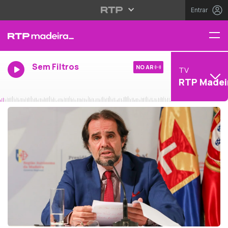
Entrar
Sem Filtros
NO AR
TV
RTP Madei