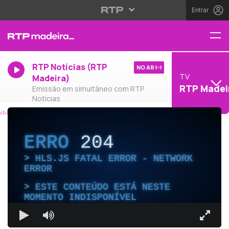
Entrar
RTP Notícias (RTP
NO AR
TV
Madeira)
RTP Madei
Emissão em simultâneo com RTP
Notícias
ERRO
204
HLS.JS FATAL ERROR - NETWORK
ERROR
ESTE CONTEÚDO ESTÁ NESTE
MOMENTO INDISPONÍVEL