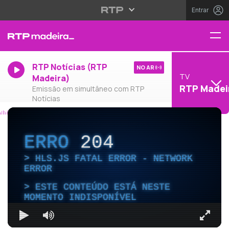
Entrar
RTP Notícias (RTP
NO AR
TV
Madeira)
RTP Madei
Emissão em simultâneo com RTP
Notícias
ERRO
204
HLS.JS FATAL ERROR - NETWORK
ERROR
ESTE CONTEÚDO ESTÁ NESTE
MOMENTO INDISPONÍVEL