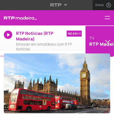
Entrar
RTP Notícias (RTP
NO AR
TV
Madeira)
RTP Madei
Emissão em simultâneo com RTP
Notícias