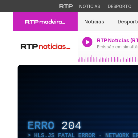
NOTÍCIAS
DESPORTO
Notícias
Desport
RTP Notícias (R
Emissão em simultâ
ERRO
204
HLS.JS FATAL ERROR - NETWORK E