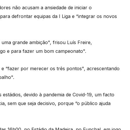
dores não acusam a ansiedade de iniciar o
ara defrontar equipas da I Liga e “integrar os novos
uma grande ambição", frisou Luís Freire,
ogo e para fazer um bom campeonato".
" e “fazer por merecer os três pontos", acrescentando
balho".
s estádios, devido à pandemia de Covid-19, um facto
ia, sem que seja decisivo, porque “o público ajuda
 das 16h00, no Estádio da Madeira, no Funchal, em jogo