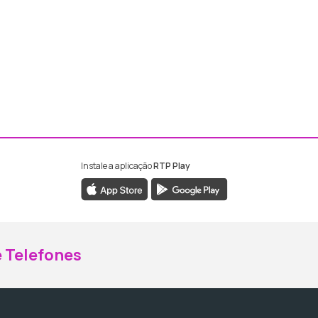
Instale a aplicação
RTP Play
ebook da RTP Madeira
nstagram da RTP Madeira
 Telefones