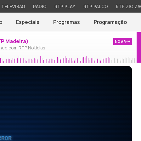
TELEVISÃO
RÁDIO
RTP PLAY
RTP PALCO
RTP ZIG ZA
o
Especiais
Programas
Programação
TP Madeira)
NO AR
neo com RTP Notícias
RROR