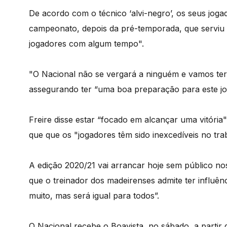
De acordo com o técnico ‘alvi-negro’, os seus joga
campeonato, depois da pré-temporada, que serviu p
jogadores com algum tempo".
"O Nacional não se vergará a ninguém e vamos ter 
assegurando ter “uma boa preparação para este j
Freire disse estar “focado em alcançar uma vitória
que que os "jogadores têm sido inexcedíveis no tra
A edição 2020/21 vai arrancar hoje sem público no
que o treinador dos madeirenses admite ter influênc
muito, mas será igual para todos”.
O Nacional recebe o Boavista, no sábado, a partir