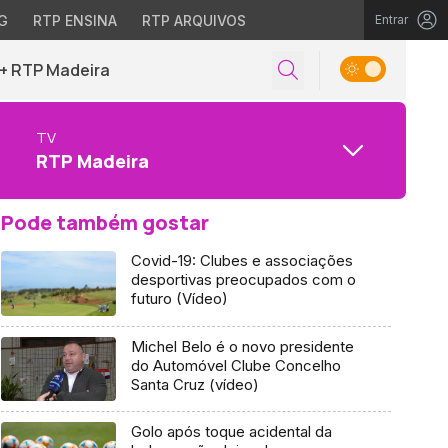
G
RTP ENSINA
RTP ARQUIVOS
Entrar
+ RTP Madeira
TV
RTP Madeira
Pode também gostar
Covid-19: Clubes e associações
desportivas preocupados com o
futuro (Vídeo)
Michel Belo é o novo presidente
do Automóvel Clube Concelho
Santa Cruz (vídeo)
Golo após toque acidental da