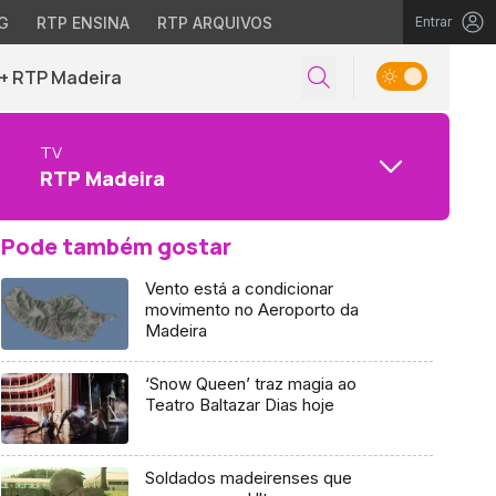
G
RTP ENSINA
RTP ARQUIVOS
Entrar
+ RTP Madeira
TV
RTP Madeira
Pode também gostar
Vento está a condicionar
movimento no Aeroporto da
Madeira
‘Snow Queen’ traz magia ao
Teatro Baltazar Dias hoje
Soldados madeirenses que