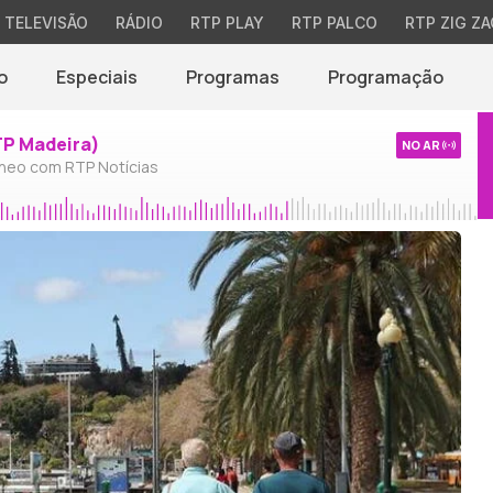
TELEVISÃO
RÁDIO
RTP PLAY
RTP PALCO
RTP ZIG ZA
o
Especiais
Programas
Programação
TP Madeira)
NO AR
neo com RTP Notícias