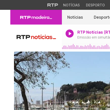
NOTÍCIAS
DESPORTO
Notícias
Desport
RTP Notícias (R
Emissão em simultâ