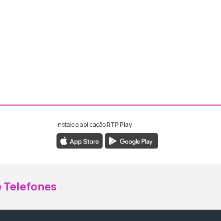
Instale a aplicação
RTP Play
ebook da RTP Madeira
nstagram da RTP Madeira
 Telefones