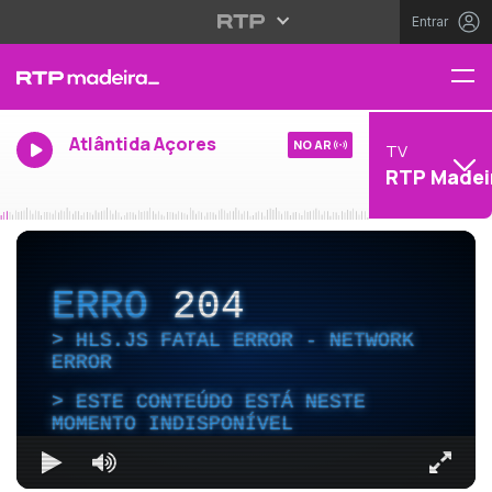
Entrar
Atlântida Açores
NO AR
TV
RTP Madei
ERRO
204
HLS.JS FATAL ERROR - NETWORK
ERROR
ESTE CONTEÚDO ESTÁ NESTE
MOMENTO INDISPONÍVEL