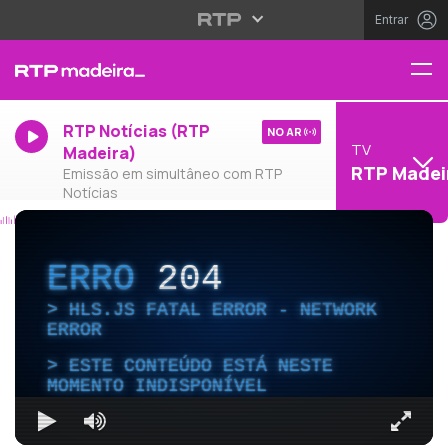
Entrar
RTP Notícias (RTP
NO AR
TV
Madeira)
RTP Madei
Emissão em simultâneo com RTP
Notícias
ERRO
204
HLS.JS FATAL ERROR - NETWORK
ERROR
ESTE CONTEÚDO ESTÁ NESTE
MOMENTO INDISPONÍVEL