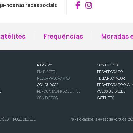
Aceder ao Fac
Aceder ao I
ga-nos nas redes sociais
atélites
Frequências
Moradas e
RTP PLAY
CONTACTOS
EM DIRETO
PROVEDORA DO
REVER PROGRAMAS
TELESPECTADOR
CONCURSOS
PROVEDORA DO OUVI
S
PERGUNTAS FREQUENTES
ACESSIBILIDADES
CONTACTOS
SATÉLITES
IÇÕES
PUBLICIDADE
© RTP, Rádio e Televisão de Portugal 2
|