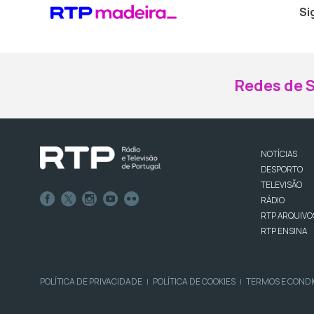
Si
Redes de S
NOTÍCIAS
DESPORTO
TELEVISÃO
RÁDIO
RTP ARQUIVO
RTP ENSINA
POLÍTICA DE PRIVACIDADE
POLÍTICA DE COOKIES
TERMOS E COND
|
|