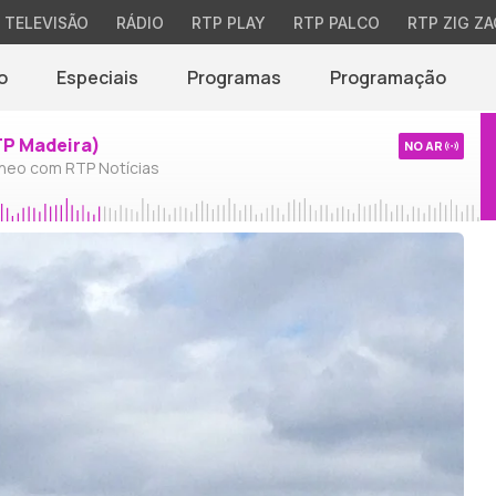
TELEVISÃO
RÁDIO
RTP PLAY
RTP PALCO
RTP ZIG ZA
o
Especiais
Programas
Programação
TP Madeira)
NO AR
neo com RTP Notícias