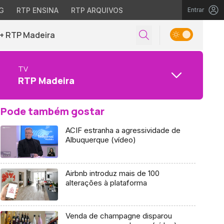
G
RTP ENSINA
RTP ARQUIVOS
Entrar
+ RTP Madeira
TV
RTP Madeira
Pode também gostar
ACIF estranha a agressividade de
Albuquerque (vídeo)
Airbnb introduz mais de 100
alterações à plataforma
Venda de champagne disparou