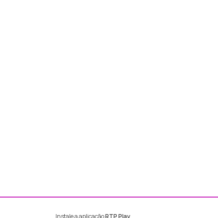
Instale a aplicação
RTP Play