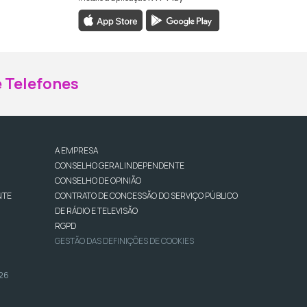
ebook da RTP Madeira
nstagram da RTP Madeira
 Telefones
A EMPRESA
CONSELHO GERAL INDEPENDENTE
CONSELHO DE OPINIÃO
NTE
CONTRATO DE CONCESSÃO DO SERVIÇO PÚBLICO
DE RÁDIO E TELEVISÃO
RGPD
GESTÃO DAS DEFINIÇÕES DE COOKIES
026