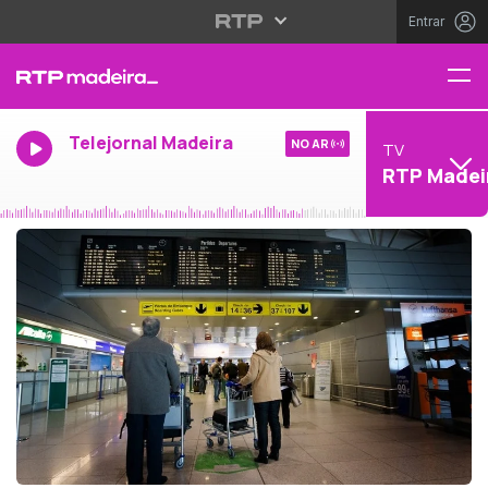
Entrar
Telejornal Madeira
NO AR
TV
RTP Madei