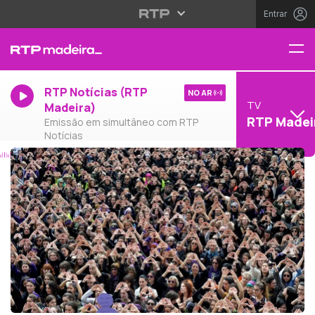
Entrar
RTP Notícias (RTP
NO AR
TV
Madeira)
RTP Madei
Emissão em simultâneo com RTP
Notícias