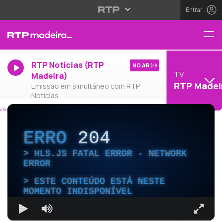
Entrar
RTP Notícias (RTP
NO AR
TV
Madeira)
RTP Madei
Emissão em simultâneo com RTP
Notícias
ERRO
204
HLS.JS FATAL ERROR - NETWORK
ERROR
ESTE CONTEÚDO ESTÁ NESTE
MOMENTO INDISPONÍVEL