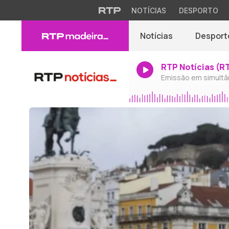
NOTÍCIAS
DESPORTO
Notícias
Desport
RTP Notícias (R
Emissão em simultâ