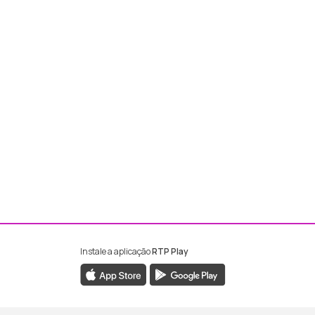
Instale a aplicação
RTP Play
ebook da RTP Madeira
nstagram da RTP Madeira