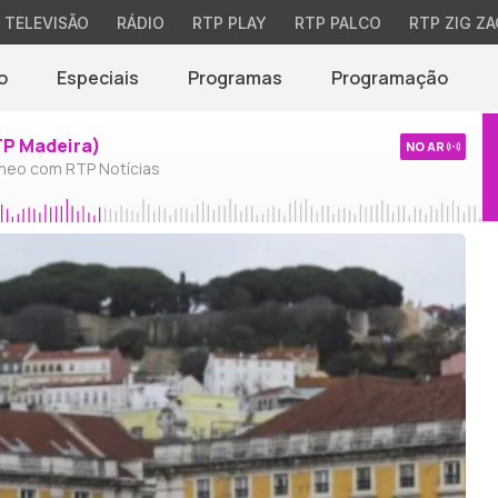
TELEVISÃO
RÁDIO
RTP PLAY
RTP PALCO
RTP ZIG ZA
o
Especiais
Programas
Programação
TP Madeira)
NO AR
neo com RTP Notícias