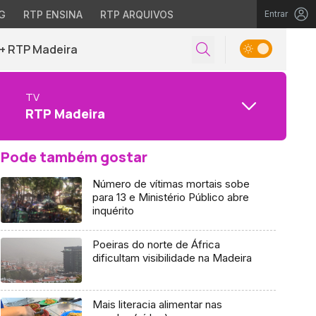
G
RTP ENSINA
RTP ARQUIVOS
Entrar
+ RTP Madeira
TV
RTP Madeira
Pode também gostar
Número de vítimas mortais sobe
para 13 e Ministério Público abre
inquérito
Poeiras do norte de África
dificultam visibilidade na Madeira
Mais literacia alimentar nas