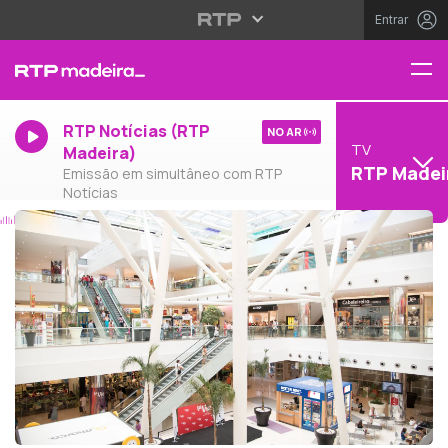
Entrar
RTP Notícias (RTP
NO AR
TV
Madeira)
RTP Madei
Emissão em simultâneo com RTP
Notícias