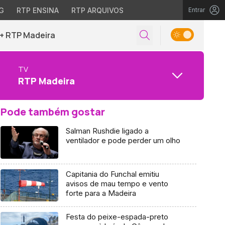
G
RTP ENSINA
RTP ARQUIVOS
Entrar
+ RTP Madeira
TV
RTP Madeira
Pode também gostar
Salman Rushdie ligado a
ventilador e pode perder um olho
Capitania do Funchal emitiu
avisos de mau tempo e vento
forte para a Madeira
Festa do peixe-espada-preto