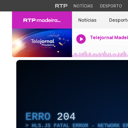
NOTÍCIAS
DESPORTO
Notícias
Desport
Telejornal Made
ERRO
204
HLS.JS FATAL ERROR - NETWORK E