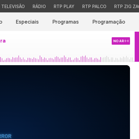
TELEVISÃO
RÁDIO
RTP PLAY
RTP PALCO
RTP ZIG ZA
o
Especiais
Programas
Programação
ira
NO AR
RROR