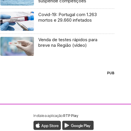
suspende competições
Covid-19: Portugal com 1.263
mortos e 29.660 infetados
Venda de testes rápidos para
breve na Região (vídeo)
PUB
Instale a aplicação
RTP Play
ebook da RTP Madeira
nstagram da RTP Madeira