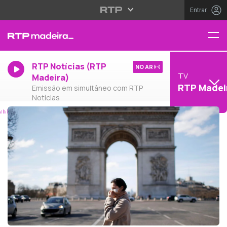
Entrar
RTP Notícias (RTP
NO AR
TV
Madeira)
RTP Madei
Emissão em simultâneo com RTP
Notícias